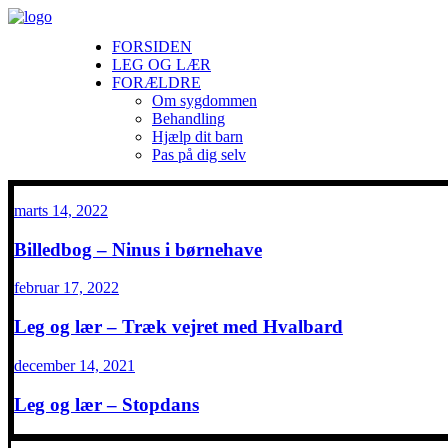
FORSIDEN
LEG OG LÆR
FORÆLDRE
Om sygdommen
Behandling
Hjælp dit barn
Pas på dig selv
marts 14, 2022
Billedbog – Ninus i børnehave
februar 17, 2022
Leg og lær – Træk vejret med Hvalbard
december 14, 2021
Leg og lær – Stopdans