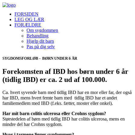
FORSIDEN
LEG OG LÆR
FORÆLDRE
Om sygdommen
Behandling
Hjælp dit barn
Pas på dig selv
SYGDOMSFORLØB - BØRN UNDER 6 ÅR
Forekomsten af IBD hos børn under 6 år
(tidlig IBD) er ca. 2 ud af 100.000.
Ca. hvert syvende barn med tidlig IBD har en mor eller far, der også
har IBD, mens hvert femte barn med tidlig IBD har et andet
familiemedlem med IBD (f.eks. fætter, moster eller onkel).
Har mit barn colitis ulcerosa eller Crohns sygdom?
Størstedelen af børn med tidlig IBD har colitis ulcerosa, mens en
mindre del har Crohns sygdom.
Hvor i tarmene ligger sygdommen?