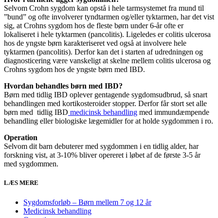
Selvom Crohn sygdom kan opstå i hele tarmsystemet fra mund til
”bund” og ofte involverer tyndtarmen og/eller tyktarmen, har det vist
sig, at Crohns sygdom hos de fleste børn under 6-år ofte er
lokaliseret i hele tyktarmen (pancolitis). Ligeledes er colitis ulcerosa
hos de yngste børn karakteriseret ved også at involvere hele
tyktarmen (pancolitis). Derfor kan det i starten af udredningen og
diagnosticering være vanskeligt at skelne mellem colitis ulcerosa og
Crohns sygdom hos de yngste børn med IBD.
Hvordan behandles børn med IBD?
Børn med tidlig IBD oplever gentagende sygdomsudbrud, så snart
behandlingen med kortikosteroider stopper. Derfor får stort set alle
børn med tidlig IBD
medicinsk behandling
med immundæmpende
behandling eller biologiske lægemidler for at holde sygdommen i ro.
Operation
Selvom dit barn debuterer med sygdommen i en tidlig alder, har
forskning vist, at 3-10% bliver opereret i løbet af de første 3-5 år
med sygdommen.
LÆS MERE
Sygdomsforløb – Børn mellem 7 og 12 år
Medicinsk behandling