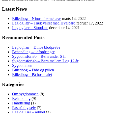
Latest News
Billedbog – Ninus i børnehave
marts 14, 2022
Leg og lær – Træk vejret med Hvalbard
februar 17, 2022
Leg og lær – Stopdans
december 14, 2021
Recommended Posts
Leg og lær – Dinos blodprøve
Behandling – udfordringer
Sygdomsforløb – Børn under 6 år
Sygdomsforløb – Børn mellem 7 og 12 år
Sygdommen
Billedbog – Fido og pillen
Billedbog – På hospitalet
Kategorier
Om sygdommen
(8)
Behandling
(9)
Håndtering
(1)
Pas på dig selv
(7)
Leg og Lær – artikel
(3)