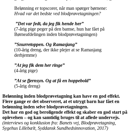
Belønning er topscorer, når man spørger børnene:
Hvad var det bedste ved blodprøvetagningen?
”Det var fedt, da jeg fik hende her”
(7-årig pige peger på den bamse, hun har fået på
Børneafdelingen inden blodprøvetagningen)
”Snurretoppen. Og Ramasjang”
(10-årig dreng, der ikke plejer at se Ramasjang
derhjemme)
”At jeg fik dem her ringe”
(4-årig pige)
”At se fjernsyn. Og at få en hoppebold”
(5-årig dreng)
Belønning inden blodprøvetagning kan have en god effekt.
Flere gange er det observeret, at et utrygt barn har fået en
belønning inden selve blodprøvetagningen.
Det har en god og beroligende effekt og skaber en god start på
oplevelsen – og kan samtidig bruges til at aflede undervejs.
(interviews og konklusion fra: Banets vej, Blodprøvetagning,
Sygehus Lillebælt, Syddansk Sundhedsinnovation, 2017)