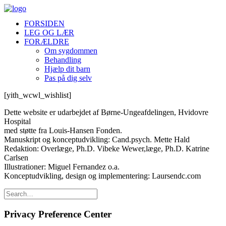
FORSIDEN
LEG OG LÆR
FORÆLDRE
Om sygdommen
Behandling
Hjælp dit barn
Pas på dig selv
[yith_wcwl_wishlist]
Dette website er udarbejdet af Børne-Ungeafdelingen, Hvidovre
Hospital
med støtte fra Louis-Hansen Fonden.
Manuskript og konceptudvikling: Cand.psych. Mette Hald
Redaktion: Overlæge, Ph.D. Vibeke Wewer,læge, Ph.D. Katrine
Carlsen
Illustrationer: Miguel Fernandez o.a.
Konceptudvikling, design og implementering: Laursendc.com
Privacy Preference Center