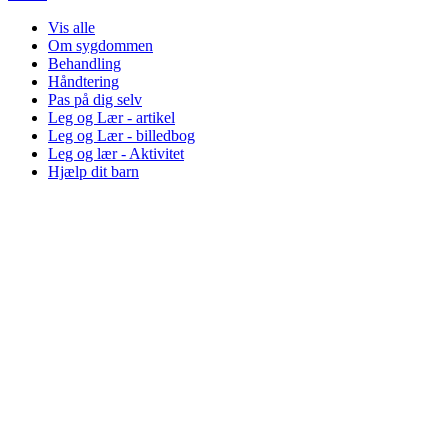
Vis alle
Om sygdommen
Behandling
Håndtering
Pas på dig selv
Leg og Lær - artikel
Leg og Lær - billedbog
Leg og lær - Aktivitet
Hjælp dit barn