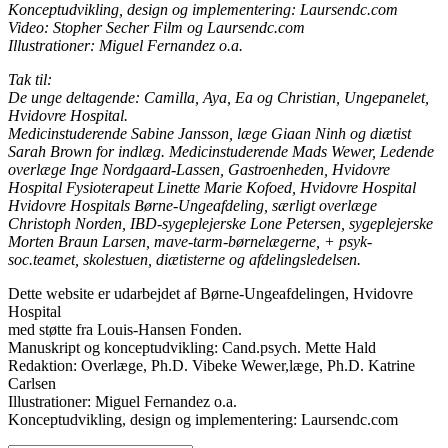
Konceptudvikling, design og implementering: Laursendc.com
Video: Stopher Secher Film og Laursendc.com
Illustrationer: Miguel Fernandez o.a.
Tak til:
De unge deltagende: Camilla, Aya, Ea og Christian, Ungepanelet,
Hvidovre Hospital.
Medicinstuderende Sabine Jansson, læge Giaan Ninh og diætist
Sarah Brown for indlæg. Medicinstuderende Mads Wewer, Ledende
overlæge Inge Nordgaard-Lassen, Gastroenheden, Hvidovre
Hospital Fysioterapeut Linette Marie Kofoed, Hvidovre Hospital
Hvidovre Hospitals Børne-Ungeafdeling, særligt overlæge
Christoph Norden, IBD-sygeplejerske Lone Petersen, sygeplejerske
Morten Braun Larsen, mave-tarm-børnelægerne, + psyk-
soc.teamet, skolestuen, diætisterne og afdelingsledelsen.
Dette website er udarbejdet af Børne-Ungeafdelingen, Hvidovre
Hospital
med støtte fra Louis-Hansen Fonden.
Manuskript og konceptudvikling: Cand.psych. Mette Hald
Redaktion: Overlæge, Ph.D. Vibeke Wewer,læge, Ph.D. Katrine
Carlsen
Illustrationer: Miguel Fernandez o.a.
Konceptudvikling, design og implementering: Laursendc.com